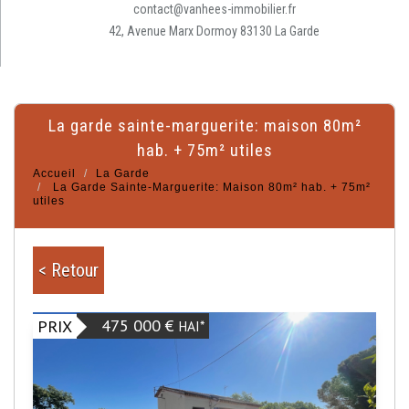
contact@vanhees-immobilier.fr
42, Avenue Marx Dormoy 83130 La Garde
la garde sainte-marguerite: maison 80m²
hab. + 75m² utiles
Accueil
La Garde
La Garde Sainte-Marguerite: Maison 80m² hab. + 75m²
utiles
< Retour
475 000 €
PRIX
HAI*