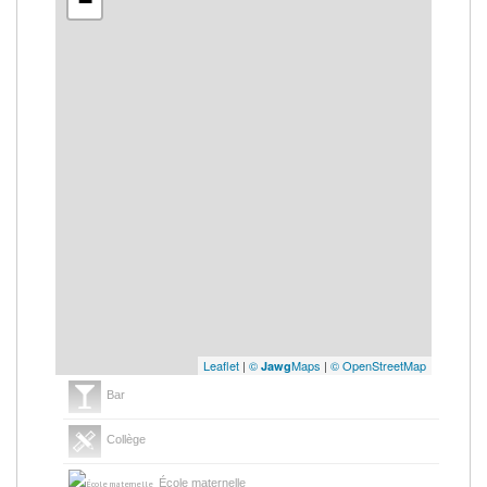
−
Leaflet
|
©
Maps
|
© OpenStreetMap
Jawg
Bar
Collège
École maternelle