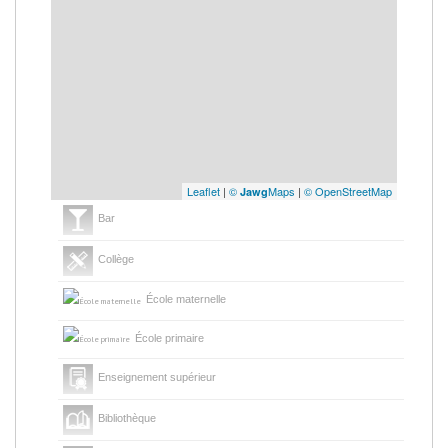
Leaflet
|
©
Maps
|
© OpenStreetMap
Jawg
Bar
Collège
École maternelle
École primaire
Enseignement supérieur
Bibliothèque