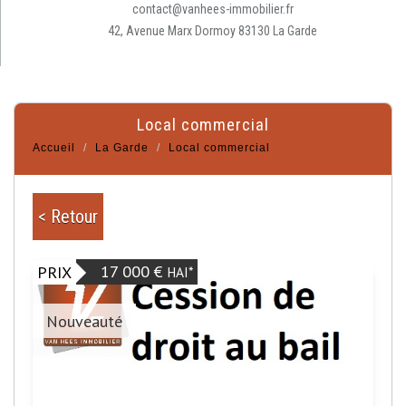
contact@vanhees-immobilier.fr
42, Avenue Marx Dormoy 83130 La Garde
local commercial
Accueil
La Garde
Local commercial
< Retour
17 000 €
PRIX
HAI*
Nouveauté