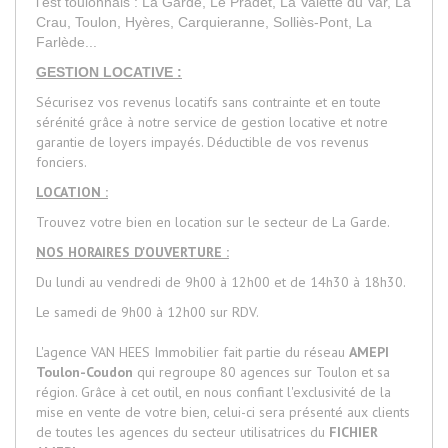
l'est toulonnais : La Garde, Le Pradet, La Valette du Var, La
Crau, Toulon, Hyères, Carquieranne, Solliès-Pont, La
Farlède...
GESTION LOCATIVE :
Sécurisez vos revenus locatifs sans contrainte et en toute
sérénité grâce à notre service de gestion locative et notre
garantie de loyers impayés. Déductible de vos revenus
fonciers.
LOCATION :
Trouvez votre bien en location sur le secteur de La Garde.
NOS HORAIRES D'OUVERTURE :
Du lundi au vendredi de 9h00 à 12h00 et de 14h30 à 18h30.
Le samedi de 9h00 à 12h00 sur RDV.
L'agence VAN HEES Immobilier fait partie du réseau
AMEPI
Toulon-Coudon
qui regroupe 80 agences sur Toulon et sa
région. Grâce à cet outil, en nous confiant l'exclusivité de la
mise en vente de votre bien, celui-ci sera présenté aux clients
de toutes les agences du secteur utilisatrices du
FICHIER