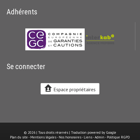
Adhérents
Se connecter
Espace propriétaires
© 2026 | Tous droits réservés | Traduction powered by Google
Plan du site
-
Mentions légales
-
Nos honoraires
-
Liens
-
Admin
-
Politique RGPD